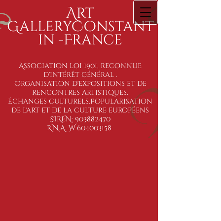
Art
GalleryConstant
in -France
Association loi 1901, reconnue
d'intérêt général
.
Organisation d'expositions et de
rencontres artistiques.
Échanges culturels.Popularisation
de l'art et de la culture européens
SIREN:
903882470
R.N.A. W
604003158