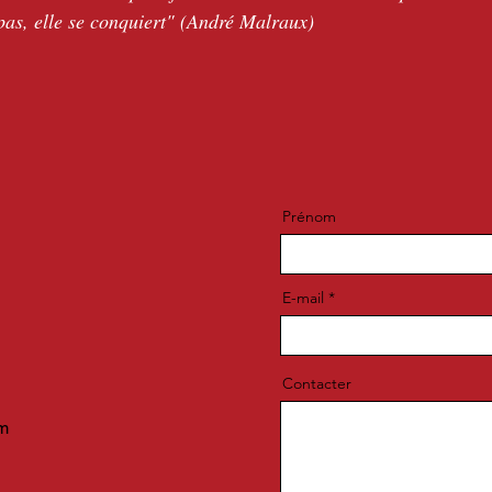
pas, elle se conquiert" (André Malraux)
Prénom
E-mail
Contacter
m