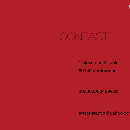
Contact
1 place des TIlleuls
60140 Verderonne
003303060469922
artconstantin@yahoo.co