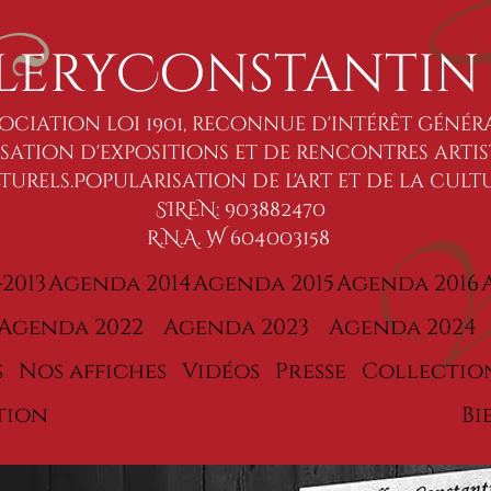
leryConstantin
ociation loi 1901, reconnue d'intérêt géné
ation d'expositions et de rencontres artis
urels.Popularisation de l'art et de la cult
SIREN: 903882470
R.N.A. W 604003158
2013
Agenda 2014
Agenda 2015
Agenda 2016
Agenda 2022
Agenda 2023
Agenda 2024
s
Nos affiches
Vidéos
Presse
Collection
tion
Bi