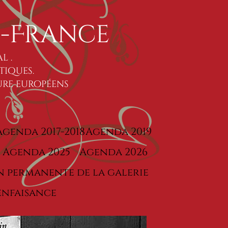
 -France
ral
.
tiques.
ure européens
Agenda 2017-2018
Agenda 2019
Agenda 2025
Agenda 2026
 permanente de la galerie
enfaisance